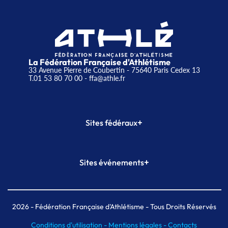
La Fédération Française d'Athlétisme
33 Avenue Pierre de Coubertin - 75640 Paris Cedex 13
T.01 53 80 70 00
- ffa@athle.fr
+
Sites fédéraux
SI-FFA
CALORG
+
Sites événements
Plateforme Formation
Meeting de Paris
Meeting de Paris indoor
MAIF Ekiden de Paris
2026
- Fédération Française d'Athlétisme - Tous Droits Réservés
Conditions d'utilisation -
Mentions légales -
Contacts