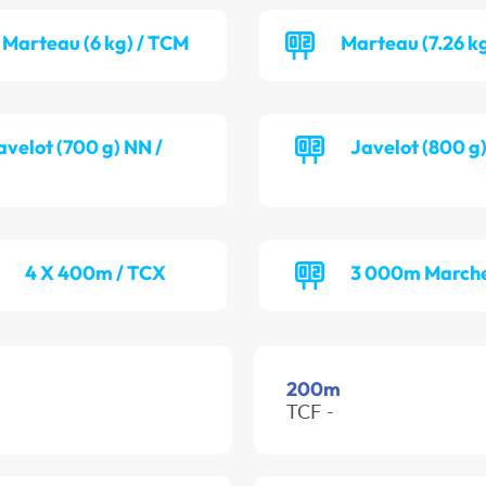
Marteau (6 kg) / TCM
Marteau (7.26 k
avelot (700 g) NN /
Javelot (800 g
4 X 400m / TCX
3 000m Marche
200m
TCF -