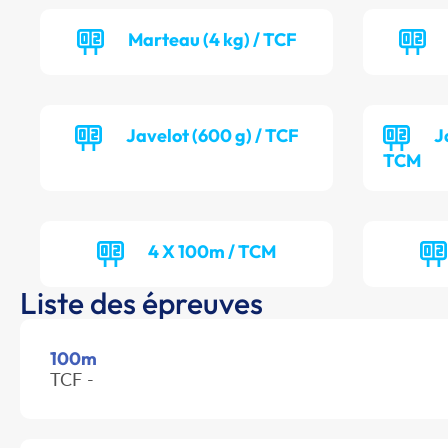
Marteau (4 kg) / TCF
Javelot (600 g) / TCF
J
TCM
4 X 100m / TCM
Liste des épreuves
100m
TCF -