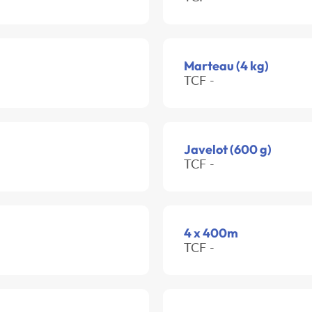
Marteau (4 kg)
TCF -
Javelot (600 g)
TCF -
4 x 400m
TCF -