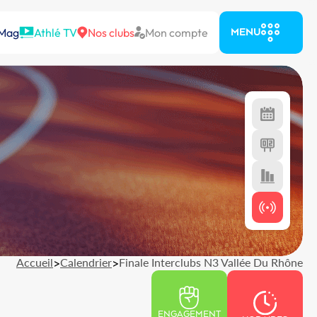
 Mag
Athlé TV
Nos clubs
Mon compte
MENU
Accueil
>
Calendrier
>
Finale Interclubs N3 Vallée Du Rhône
ENGAGEMENT