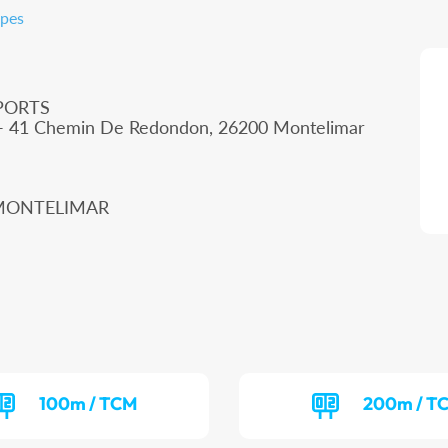
lpes
PORTS
u - 41 Chemin De Redondon, 26200 Montelimar
0 MONTELIMAR
100m / TCM
200m / T