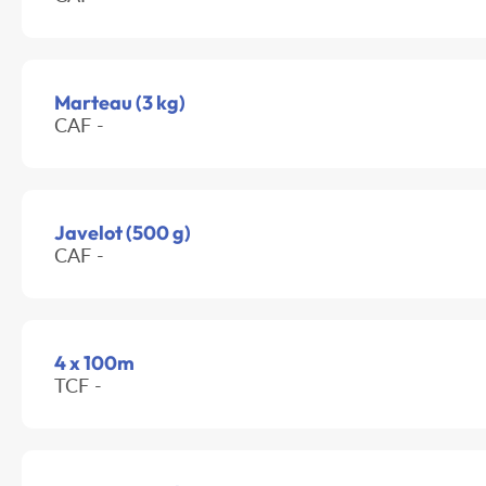
Marteau (3 kg)
CAF -
Javelot (500 g)
CAF -
4 x 100m
TCF -