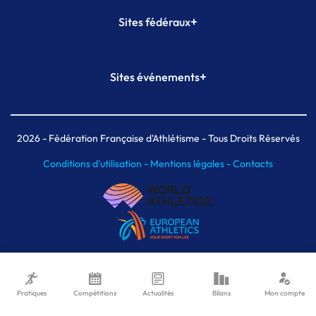
+
Sites fédéraux
SI-FFA
CALORG
+
Sites événements
Plateforme Formation
Meeting de Paris
Meeting de Paris indoor
MAIF Ekiden de Paris
2026
- Fédération Française d'Athlétisme - Tous Droits Réservés
Conditions d'utilisation -
Mentions légales -
Contacts
Pratiques
Compétitions
Actualités
Bilans
Mon compte