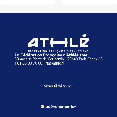
La Fédération Française d'Athlétisme
33 Avenue Pierre de Coubertin - 75640 Paris Cedex 13
T.01 53 80 70 00
- ffa@athle.fr
+
Sites fédéraux
SI-FFA
CALORG
+
Sites événements
Plateforme Formation
Meeting de Paris