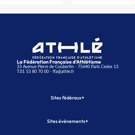
La Fédération Française d'Athlétisme
33 Avenue Pierre de Coubertin - 75640 Paris Cedex 13
T.01 53 80 70 00
- ffa@athle.fr
+
Sites fédéraux
SI-FFA
CALORG
+
Sites événements
Plateforme Formation
Meeting de Paris