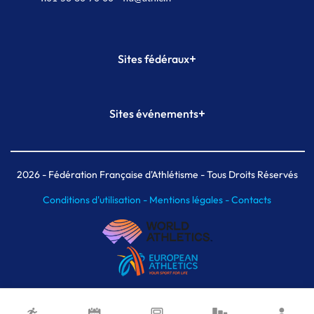
+
Sites fédéraux
SI-FFA
CALORG
+
Sites événements
Plateforme Formation
Meeting de Paris
Meeting de Paris indoor
MAIF Ekiden de Paris
2026
- Fédération Française d'Athlétisme - Tous Droits Réservés
Conditions d'utilisation -
Mentions légales -
Contacts