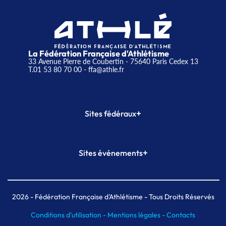
La Fédération Française d'Athlétisme
33 Avenue Pierre de Coubertin - 75640 Paris Cedex 13
T.01 53 80 70 00
- ffa@athle.fr
+
Sites fédéraux
SI-FFA
CALORG
+
Sites événements
Plateforme Formation
Meeting de Paris
Meeting de Paris indoor
MAIF Ekiden de Paris
2026
- Fédération Française d'Athlétisme - Tous Droits Réservés
Conditions d'utilisation -
Mentions légales -
Contacts