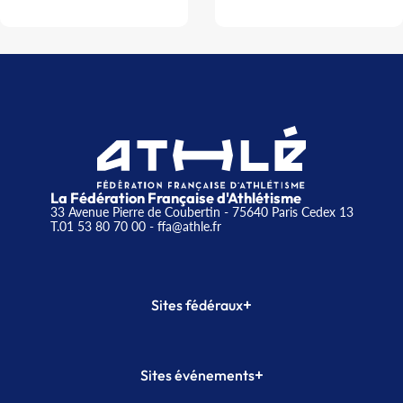
La Fédération Française d'Athlétisme
33 Avenue Pierre de Coubertin - 75640 Paris Cedex 13
T.01 53 80 70 00
- ffa@athle.fr
+
Sites fédéraux
SI-FFA
CALORG
+
Sites événements
Plateforme Formation