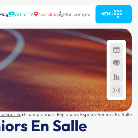
 Mag
Athlé TV
Nos clubs
Mon compte
MENU
Calendrier
>
Championnats Régionaux Espoirs-Seniors En Salle
ors En Salle