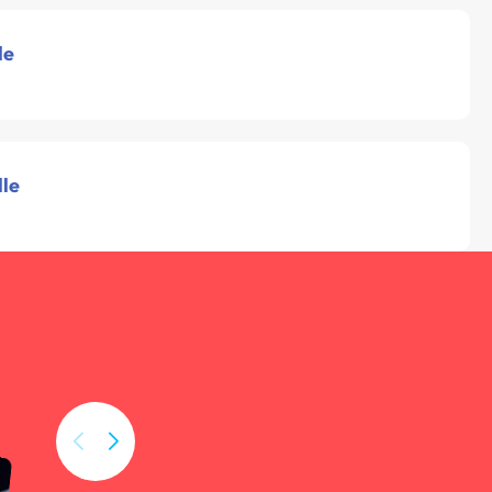
le
lle