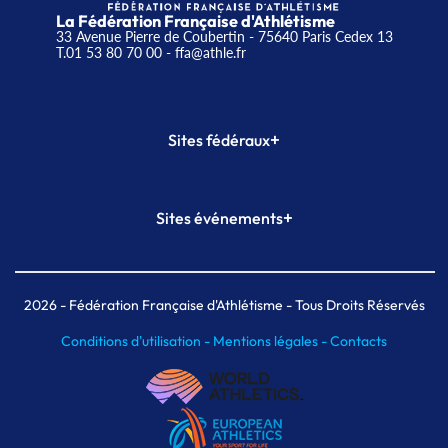
La Fédération Française d'Athlétisme
33 Avenue Pierre de Coubertin - 75640 Paris Cedex 13
T.01 53 80 70 00
- ffa@athle.fr
+
Sites fédéraux
SI-FFA
CALORG
+
Sites événements
Plateforme Formation
Meeting de Paris
Meeting de Paris indoor
MAIF Ekiden de Paris
2026
- Fédération Française d'Athlétisme - Tous Droits Réservés
Conditions d'utilisation -
Mentions légales -
Contacts