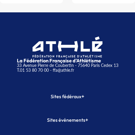
La Fédération Française d'Athlétisme
33 Avenue Pierre de Coubertin - 75640 Paris Cedex 13
T.01 53 80 70 00
- ffa@athle.fr
+
Sites fédéraux
SI-FFA
CALORG
+
Sites événements
Plateforme Formation
Meeting de Paris