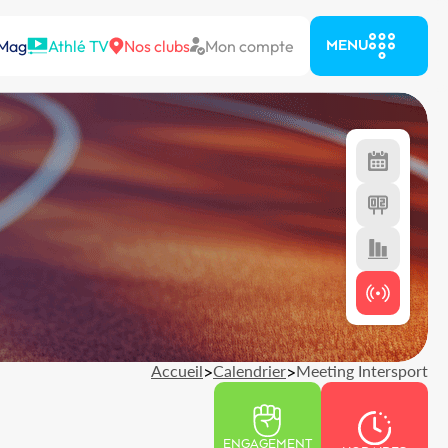
 Mag
Athlé TV
Nos clubs
Mon compte
MENU
Accueil
>
Calendrier
>
Meeting Intersport
ENGAGEMENT