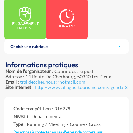
ENGAGEMENT
HORAIRES
EN LIGNE
Choisir une rubrique
Informations pratiques
Nom de l’organisateur
: Courir c’est le pied
Adresse
: 14 Route De Cherbourg, 50340 Les Pieux
Email
:
traildetcheunous@hotmail.com
Site internet
:
http://www.lahague-tourisme.com/agenda-8
Code compétition
: 316279
Niveau
: Départemental
Type
: Running / Meeting - Course - Cross
Personnes à contacter en cas d'erreur de contenu sur