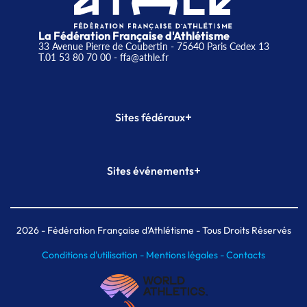
La Fédération Française d'Athlétisme
33 Avenue Pierre de Coubertin - 75640 Paris Cedex 13
T.01 53 80 70 00
- ffa@athle.fr
+
Sites fédéraux
SI-FFA
CALORG
+
Sites événements
Plateforme Formation
Meeting de Paris
Meeting de Paris indoor
MAIF Ekiden de Paris
2026
- Fédération Française d'Athlétisme - Tous Droits Réservés
Conditions d'utilisation -
Mentions légales -
Contacts