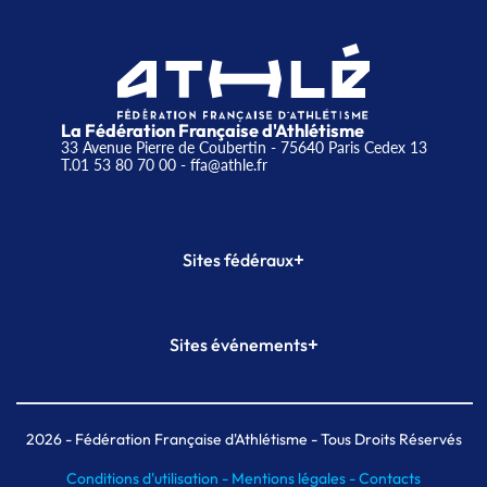
La Fédération Française d'Athlétisme
33 Avenue Pierre de Coubertin - 75640 Paris Cedex 13
T.01 53 80 70 00
- ffa@athle.fr
+
Sites fédéraux
SI-FFA
CALORG
+
Sites événements
Plateforme Formation
Meeting de Paris
Meeting de Paris indoor
MAIF Ekiden de Paris
2026
- Fédération Française d'Athlétisme - Tous Droits Réservés
Conditions d'utilisation -
Mentions légales -
Contacts