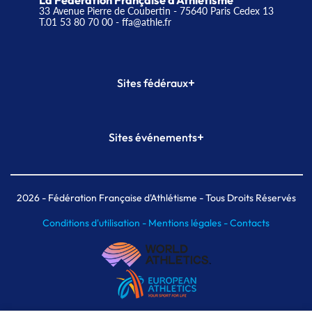
La Fédération Française d'Athlétisme
33 Avenue Pierre de Coubertin - 75640 Paris Cedex 13
T.01 53 80 70 00
- ffa@athle.fr
+
Sites fédéraux
SI-FFA
CALORG
+
Sites événements
Plateforme Formation
Meeting de Paris
Meeting de Paris indoor
MAIF Ekiden de Paris
2026
- Fédération Française d'Athlétisme - Tous Droits Réservés
Conditions d'utilisation -
Mentions légales -
Contacts