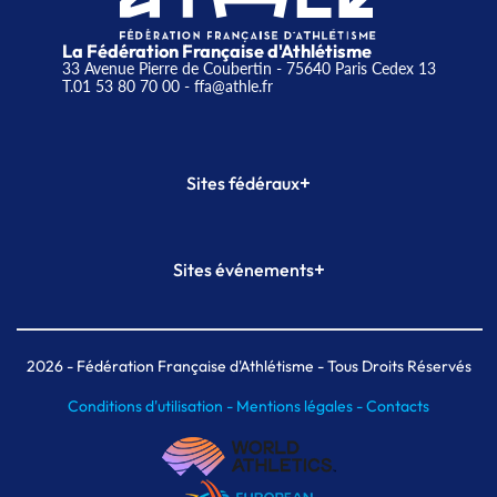
La Fédération Française d'Athlétisme
33 Avenue Pierre de Coubertin - 75640 Paris Cedex 13
T.01 53 80 70 00
- ffa@athle.fr
+
Sites fédéraux
SI-FFA
CALORG
+
Sites événements
Plateforme Formation
Meeting de Paris
Meeting de Paris indoor
MAIF Ekiden de Paris
2026
- Fédération Française d'Athlétisme - Tous Droits Réservés
Conditions d'utilisation -
Mentions légales -
Contacts