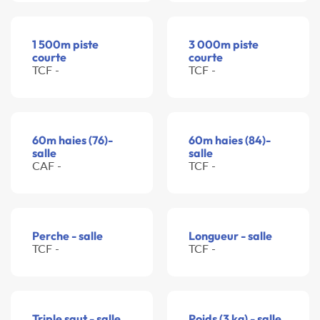
1 500m piste
3 000m piste
courte
courte
TCF -
TCF -
60m haies (76)-
60m haies (84)-
salle
salle
CAF -
TCF -
Perche - salle
Longueur - salle
TCF -
TCF -
Triple saut - salle
Poids (3 kg) - salle