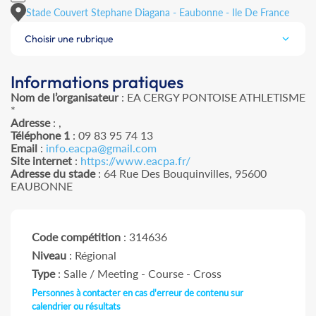
Stade Couvert Stephane Diagana - Eaubonne - Ile De France
Choisir une rubrique
Informations pratiques
Nom de l’organisateur
: EA CERGY PONTOISE ATHLETISME
*
Adresse
: ,
Téléphone 1
: 09 83 95 74 13
Email
:
info.eacpa@gmail.com
Site internet
:
https://www.eacpa.fr/
Adresse du stade
: 64 Rue Des Bouquinvilles, 95600
EAUBONNE
Code compétition
: 314636
Niveau
: Régional
Type
: Salle / Meeting - Course - Cross
Personnes à contacter en cas d'erreur de contenu sur
calendrier ou résultats