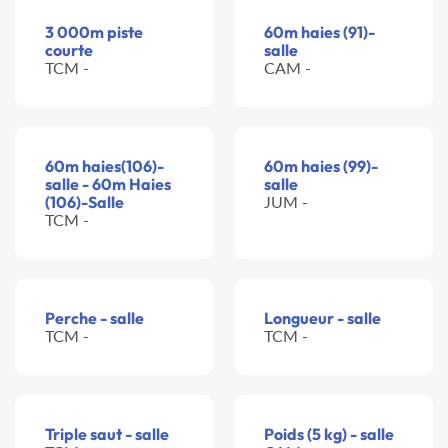
3 000m piste
60m haies (91)-
courte
salle
TCM -
CAM -
60m haies(106)-
60m haies (99)-
salle - 60m Haies
salle
(106)-Salle
JUM -
TCM -
Perche - salle
Longueur - salle
TCM -
TCM -
Triple saut - salle
Poids (5 kg) - salle