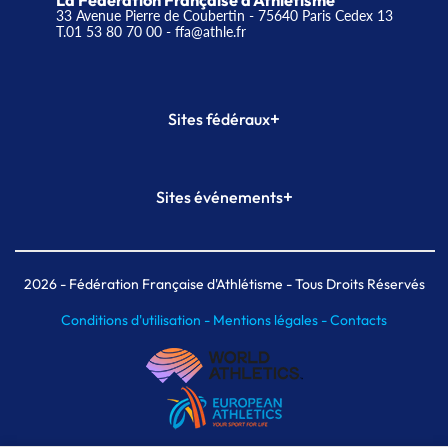
La Fédération Française d'Athlétisme
33 Avenue Pierre de Coubertin - 75640 Paris Cedex 13
T.01 53 80 70 00
- ffa@athle.fr
+
Sites fédéraux
SI-FFA
CALORG
+
Sites événements
Plateforme Formation
Meeting de Paris
Meeting de Paris indoor
MAIF Ekiden de Paris
2026
- Fédération Française d'Athlétisme - Tous Droits Réservés
Conditions d'utilisation -
Mentions légales -
Contacts