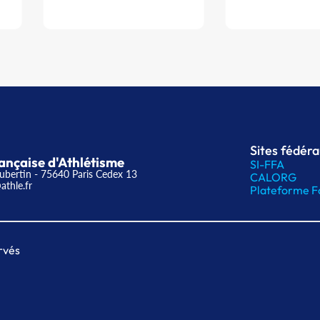
Sites fédér
ançaise d'Athlétisme
SI-FFA
ubertin - 75640 Paris Cedex 13
CALORG
athle.fr
Plateforme F
rvés