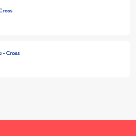
 Cross
a - Cross