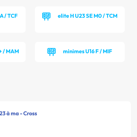
MA / TCF
elite H U23 SE M0 / TCM
 + / MAM
minimes U16 F / MIF
u23 à ma - Cross