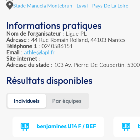
Stade Manuela Montebrun - Laval - Pays De La Loire
Informations pratiques
Nom de l’organisateur
: Ligue PL
Adresse
: 44 Rue Romain Rolland, 44103 Nantes
Téléphone 1
: 0240586151
Email
:
athle@lapl.fr
Site internet
: -
Adresse du stade
: 103 Av. Pierre De Coubertin, 530
Résultats disponibles
Individuels
Par équipes
benjamines U14 F / BEF