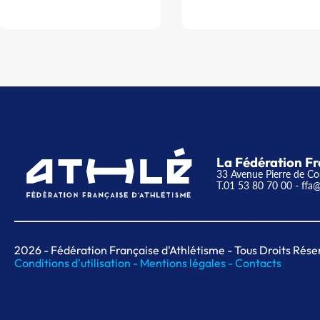
La Fédération Fr
33 Avenue Pierre de Co
T.01 53 80 70 00
- ffa@
2026
- Fédération Française d'Athlétisme - Tous Droits Rése
Conditions d'utilisation -
Mentions légales -
Contacts