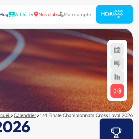
 Mag
Athlé TV
Nos clubs
Mon compte
MENU
cueil
>
Calendrier
>
1/4 Finale Championnats Cross Laval 2026
 2026