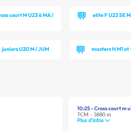
ross court M U23 à MA /
elite F U23 SE 
juniors U20 M / JUM
masters H M1 et
10:25 - Cross court m 
TCM - 3880 m
Plus d'infos