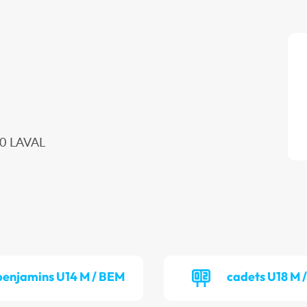
00 LAVAL
benjamins U14 M / BEM
cadets U18 M 