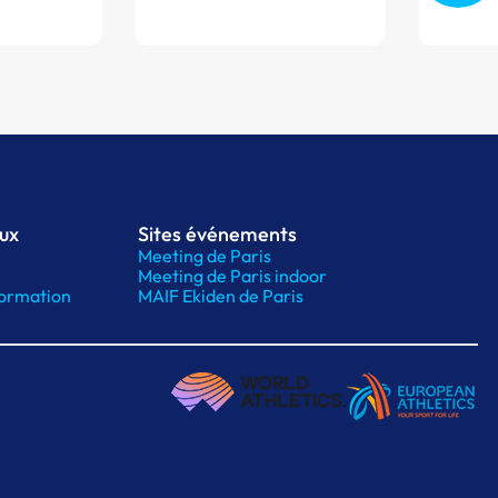
aux
Sites événements
Meeting de Paris
Meeting de Paris indoor
ormation
MAIF Ekiden de Paris