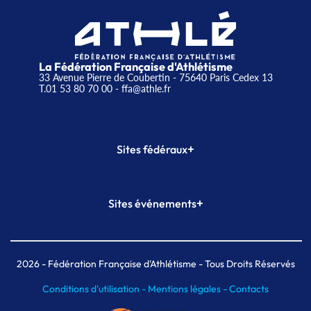
La Fédération Française d'Athlétisme
33 Avenue Pierre de Coubertin - 75640 Paris Cedex 13
T.01 53 80 70 00
- ffa@athle.fr
+
Sites fédéraux
SI-FFA
CALORG
+
Sites événements
Plateforme Formation
Meeting de Paris
Meeting de Paris indoor
MAIF Ekiden de Paris
2026
- Fédération Française d'Athlétisme - Tous Droits Réservés
Conditions d'utilisation -
Mentions légales -
Contacts