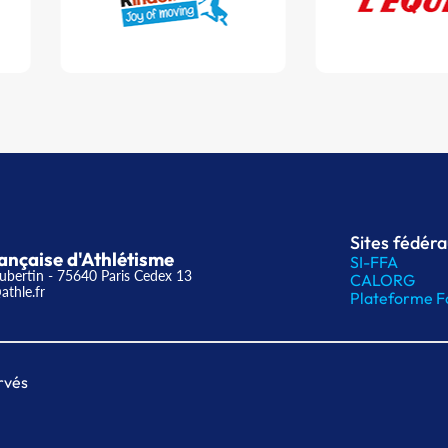
Sites fédér
ançaise d'Athlétisme
SI-FFA
ubertin - 75640 Paris Cedex 13
CALORG
athle.fr
Plateforme F
rvés