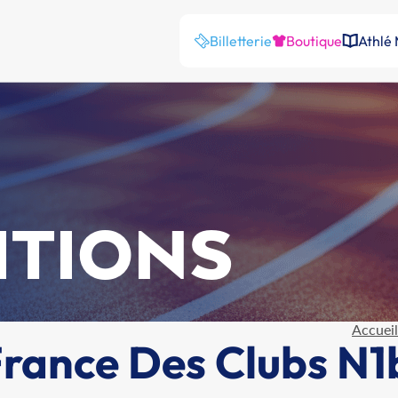
Billetterie
Boutique
Athlé
ITIONS
Accueil
ance Des Clubs N1b