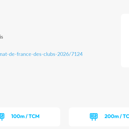
is
nnat-de-france-des-clubs-2026/7124
100m / TCM
200m / T