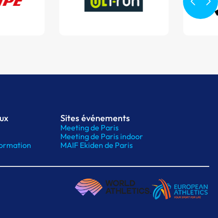
aux
Sites événements
Meeting de Paris
Meeting de Paris indoor
ormation
MAIF Ekiden de Paris