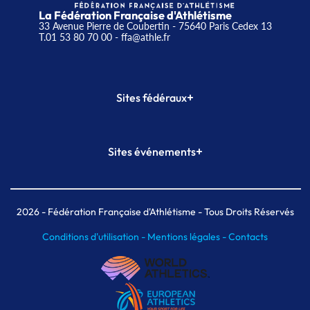
La Fédération Française d'Athlétisme
33 Avenue Pierre de Coubertin - 75640 Paris Cedex 13
T.01 53 80 70 00
- ffa@athle.fr
+
Sites fédéraux
SI-FFA
CALORG
+
Sites événements
Plateforme Formation
Meeting de Paris
Meeting de Paris indoor
MAIF Ekiden de Paris
2026
- Fédération Française d'Athlétisme - Tous Droits Réservés
Conditions d'utilisation -
Mentions légales -
Contacts