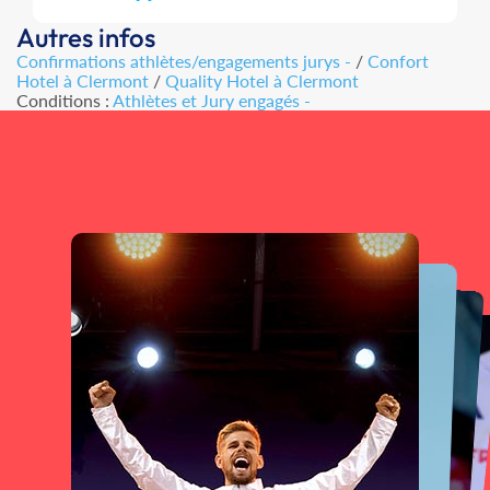
Autres infos
Confirmations athlètes/engagements jurys -
/
Confort
Hotel à Clermont
/
Quality Hotel à Clermont
Conditions :
Athlètes et Jury engagés -