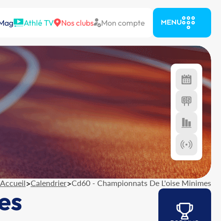
 Mag
Athlé TV
Nos clubs
Mon compte
MENU
Accueil
>
Calendrier
>
Cd60 - Championnats De L'oise Minimes
es