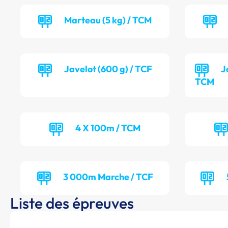
Marteau (5 kg) / TCM
Javelot (600 g) / TCF
J
TCM
4 X 100m / TCM
3 000m Marche / TCF
Liste des épreuves