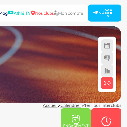
 Mag
Athlé TV
Nos clubs
Mon compte
MENU
Accueil
>
Calendrier
>
1er Tour Interclubs
ENGAGEMENT