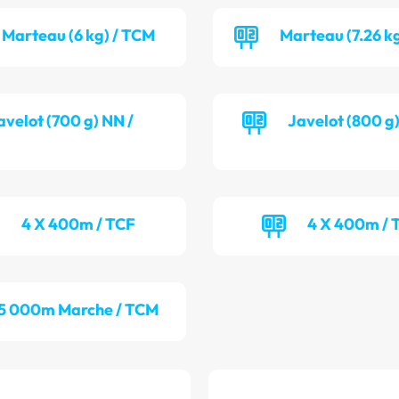
Marteau (6 kg) / TCM
Marteau (7.26 k
avelot (700 g) NN /
Javelot (800 g
4 X 400m / TCF
4 X 400m /
5 000m Marche / TCM