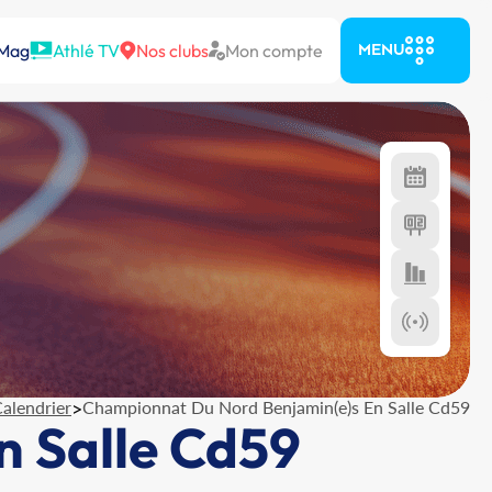
 Mag
Athlé TV
Nos clubs
Mon compte
MENU
alendrier
>
Championnat Du Nord Benjamin(e)s En Salle Cd59
 Salle Cd59