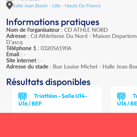
Salle Jean Bouin - Lille - Hauts De France
Informations pratiques
Nom de l’organisateur
: CD ATHLE NORD
Adresse
: Cd Athletisme Du Nord - Maison Departeme
D'ascq
Téléphone 1
: 0320561906
Email
: -
Site internet
: -
Adresse du stade
: Rue Louise Michel - Halle Jean Bo
Résultats disponibles
Triathlon - Salle U14-
T
U16 / BEF
U16 / B