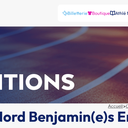
Billetterie
Boutique
Athlé
ITIONS
Accueil
>
C
rd Benjamin(e)s En