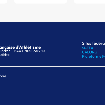
Sites fédér
ançaise d'Athlétisme
SI-FFA
ubertin - 75640 Paris Cedex 13
CALORG
athle.fr
Plateforme F
rvés