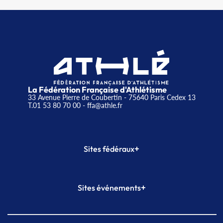
La Fédération Française d'Athlétisme
33 Avenue Pierre de Coubertin - 75640 Paris Cedex 13
T.01 53 80 70 00
- ffa@athle.fr
+
Sites fédéraux
SI-FFA
CALORG
+
Sites événements
Plateforme Formation
Meeting de Paris
Meeting de Paris indoor