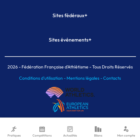
+
Sites fédéraux
SI-FFA
CALORG
+
Sites événements
Plateforme Formation
Meeting de Paris
Meeting de Paris indoor
MAIF Ekiden de Paris
2026
- Fédération Française d'Athlétisme - Tous Droits Réservés
Conditions d'utilisation -
Mentions légales -
Contacts
Pratiques
Compétitions
Actualités
Bilans
Mon compte