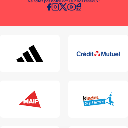
Ne ratez pas notre actu sur nos réseaux :