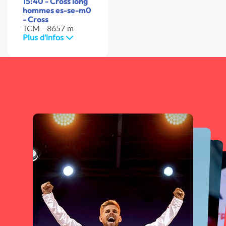
15:40 - Cross long
hommes es-se-m0
- Cross
TCM - 8657 m
Plus d'infos