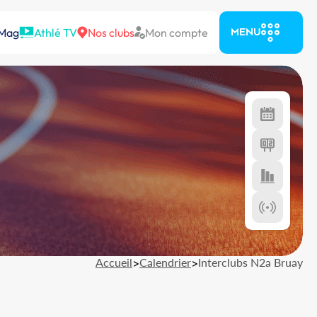
 Mag
Athlé TV
Nos clubs
Mon compte
MENU
Accueil
>
Calendrier
>
Interclubs N2a Bruay