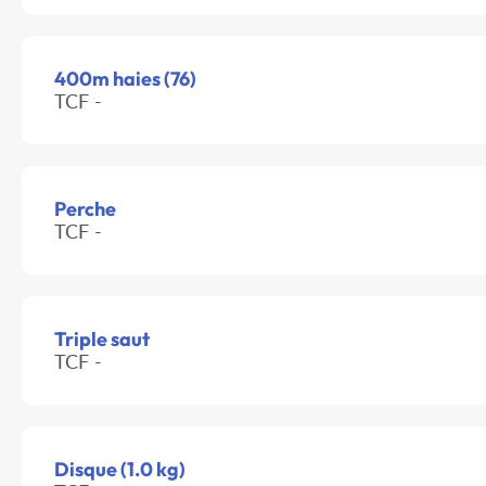
400m haies (76)
TCF -
Perche
TCF -
Triple saut
TCF -
Disque (1.0 kg)