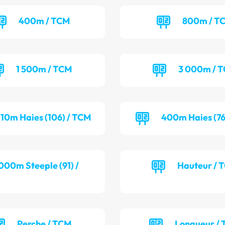
400m / TCM
800m / T
1 500m / TCM
3 000m / 
110m Haies (106) / TCM
400m Haies (76
000m Steeple (91) /
Hauteur / 
Perche / TCM
Longueur / 