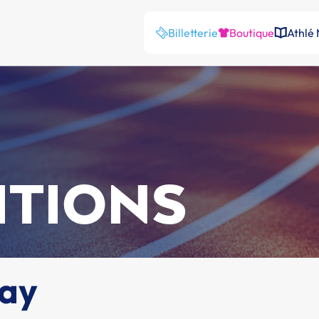
Billetterie
Boutique
Athlé
ITIONS
uay