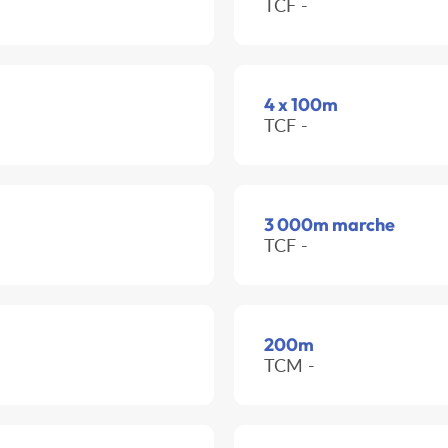
TCF -
4 x 100m
TCF -
3 000m marche
TCF -
200m
TCM -