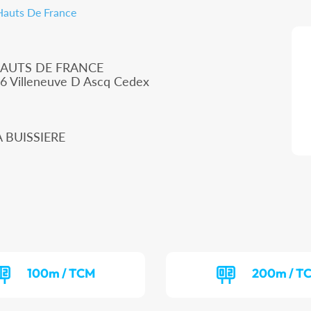
 Hauts De France
HAUTS DE FRANCE
66 Villeneuve D Ascq Cedex
A BUISSIERE
100m / TCM
200m / T