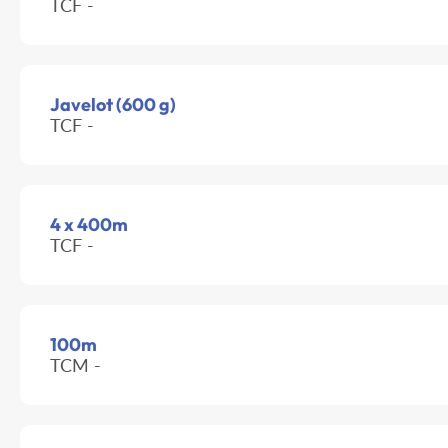
TCF -
Javelot (600 g)
TCF -
4 x 400m
TCF -
100m
TCM -