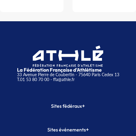
La Fédération Française d'Athlétisme
33 Avenue Pierre de Coubertin - 75640 Paris Cedex 13
T.01 53 80 70 00
- ffa@athle.fr
+
Sites fédéraux
SI-FFA
CALORG
+
Sites événements
Plateforme Formation