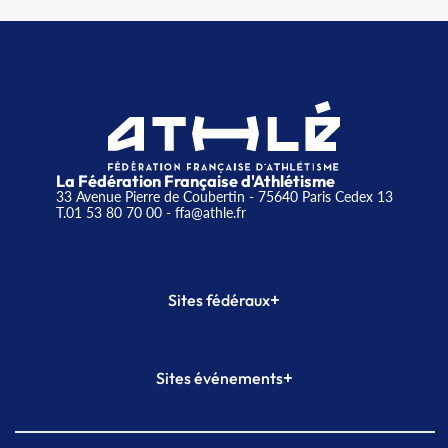
La Fédération Française d'Athlétisme
33 Avenue Pierre de Coubertin - 75640 Paris Cedex 13
T.01 53 80 70 00
- ffa@athle.fr
+
Sites fédéraux
SI-FFA
CALORG
+
Sites événements
Plateforme Formation
Meeting de Paris
Meeting de Paris indoor