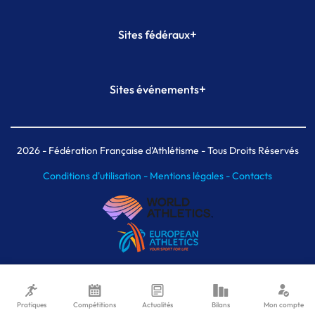
+
Sites fédéraux
SI-FFA
CALORG
+
Sites événements
Plateforme Formation
Meeting de Paris
Meeting de Paris indoor
MAIF Ekiden de Paris
2026
- Fédération Française d'Athlétisme - Tous Droits Réservés
Conditions d'utilisation -
Mentions légales -
Contacts
Pratiques
Compétitions
Actualités
Bilans
Mon compte