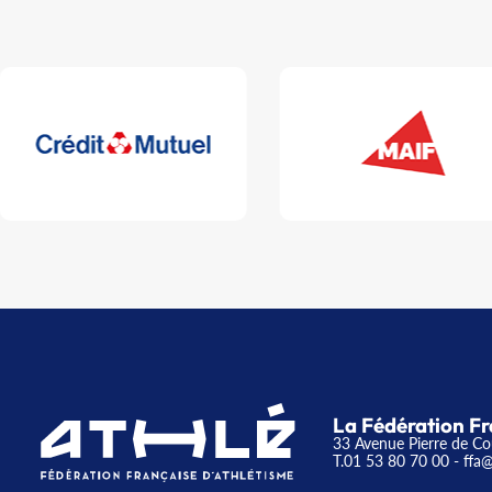
La Fédération Fr
33 Avenue Pierre de Co
T.01 53 80 70 00
- ffa@