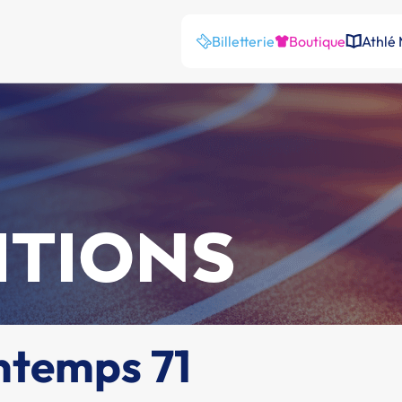
Billetterie
Boutique
Athlé
ITIONS
ntemps 71