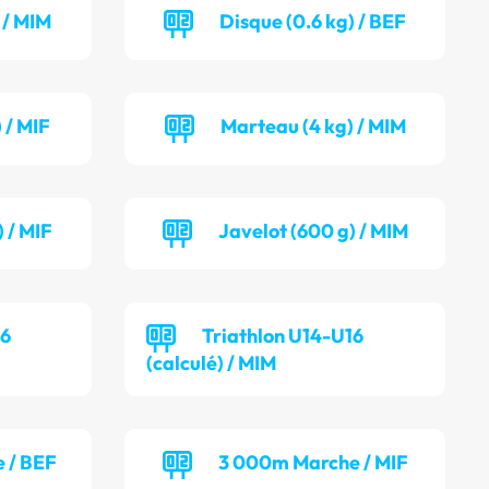
 / MIM
Disque (0.6 kg) / BEF
 / MIF
Marteau (4 kg) / MIM
 / MIF
Javelot (600 g) / MIM
16
Triathlon U14-U16
(calculé) / MIM
 / BEF
3 000m Marche / MIF