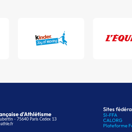
Sites fédér
ançaise d'Athlétisme
SI-FFA
ubertin - 75640 Paris Cedex 13
CALORG
athle.fr
Plateforme F