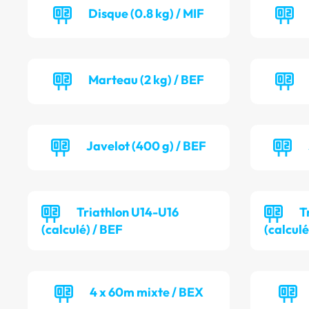
Disque (0.8 kg) / MIF
Marteau (2 kg) / BEF
Javelot (400 g) / BEF
Triathlon U14-U16
T
(calculé) / BEF
(calcul
4 x 60m mixte / BEX