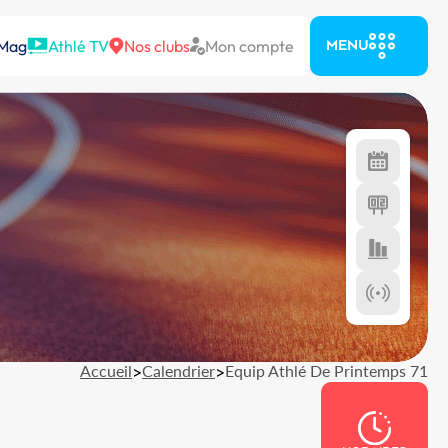
 Mag
Athlé TV
Nos clubs
Mon compte
MENU
Accueil
>
Calendrier
>
Equip Athlé De Printemps 71