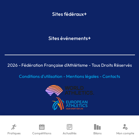
+
Sites fédéraux
SI-FFA
CALORG
+
Sites événements
Plateforme Formation
Meeting de Paris
Meeting de Paris indoor
MAIF Ekiden de Paris
2026
- Fédération Française d'Athlétisme - Tous Droits Réservés
Conditions d'utilisation -
Mentions légales -
Contacts
Pratiques
Compétitions
Actualités
Bilans
Mon compte