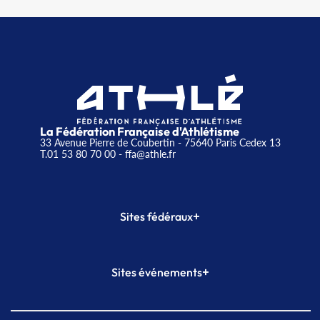
La Fédération Française d'Athlétisme
33 Avenue Pierre de Coubertin - 75640 Paris Cedex 13
T.01 53 80 70 00
- ffa@athle.fr
+
Sites fédéraux
SI-FFA
CALORG
+
Sites événements
Plateforme Formation
Meeting de Paris
Meeting de Paris indoor