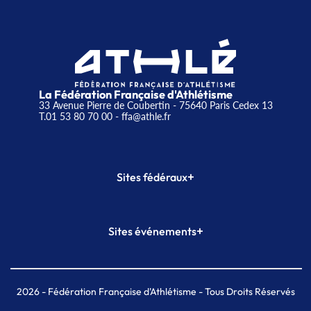
La Fédération Française d'Athlétisme
33 Avenue Pierre de Coubertin - 75640 Paris Cedex 13
T.01 53 80 70 00
- ffa@athle.fr
+
Sites fédéraux
SI-FFA
CALORG
+
Sites événements
Plateforme Formation
Meeting de Paris
Meeting de Paris indoor
MAIF Ekiden de Paris
2026
- Fédération Française d'Athlétisme - Tous Droits Réservés