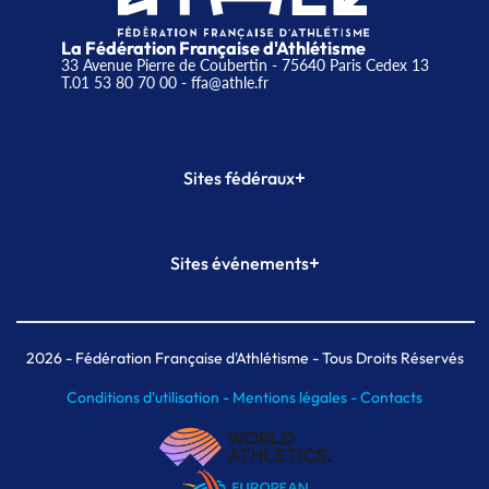
La Fédération Française d'Athlétisme
33 Avenue Pierre de Coubertin - 75640 Paris Cedex 13
T.01 53 80 70 00
- ffa@athle.fr
+
Sites fédéraux
SI-FFA
CALORG
+
Sites événements
Plateforme Formation
Meeting de Paris
Meeting de Paris indoor
MAIF Ekiden de Paris
2026
- Fédération Française d'Athlétisme - Tous Droits Réservés
Conditions d'utilisation -
Mentions légales -
Contacts