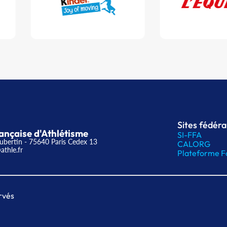
Sites fédér
ançaise d'Athlétisme
SI-FFA
ubertin - 75640 Paris Cedex 13
CALORG
athle.fr
Plateforme F
rvés