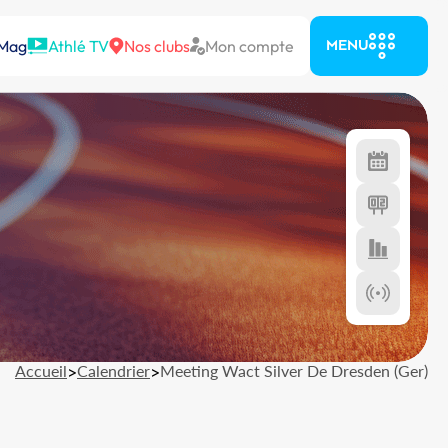
 Mag
Athlé TV
Nos clubs
Mon compte
MENU
Accueil
>
Calendrier
>
Meeting Wact Silver De Dresden (Ger)