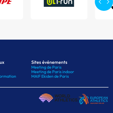
aux
Sites événements
Meeting de Paris
Meeting de Paris indoor
ormation
MAIF Ekiden de Paris