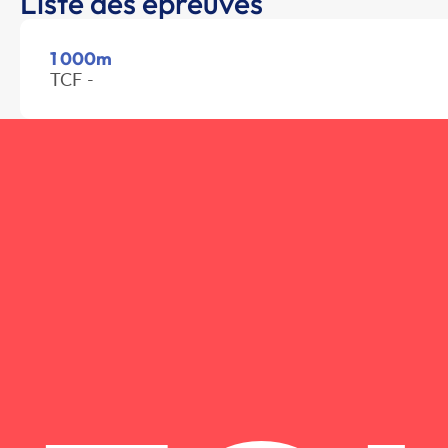
Liste des épreuves
1 000m
TCF -