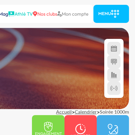
 Mag
Athlé TV
Nos clubs
Mon compte
MENU
Accueil
>
Calendrier
>
Soirée 1000m
ENGAGEMENT