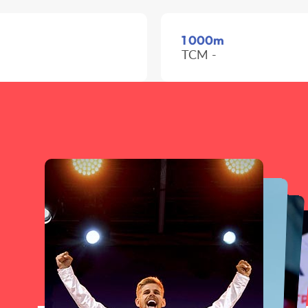
1 000m
TCM -