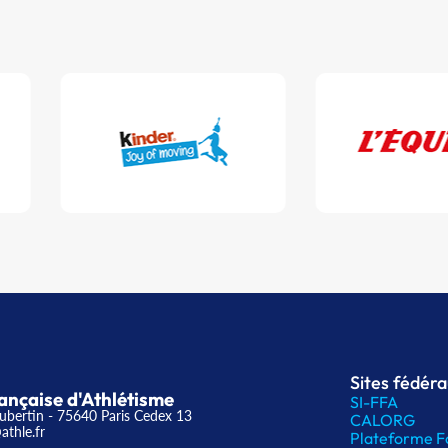
Sites fédér
ançaise d'Athlétisme
SI-FFA
ubertin - 75640 Paris Cedex 13
CALORG
athle.fr
Plateforme F