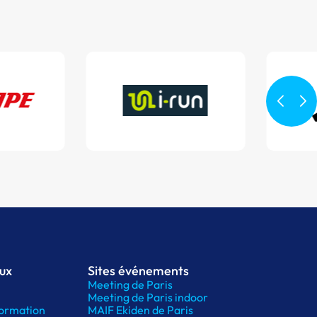
aux
Sites événements
Meeting de Paris
Meeting de Paris indoor
ormation
MAIF Ekiden de Paris