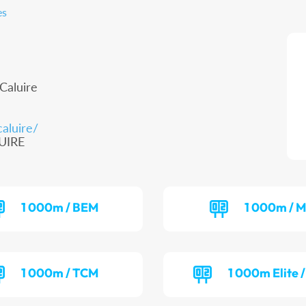
es
Caluire
caluire/
CUIRE
1 000m / BEM
1 000m / M
1 000m / TCM
1 000m Elite 