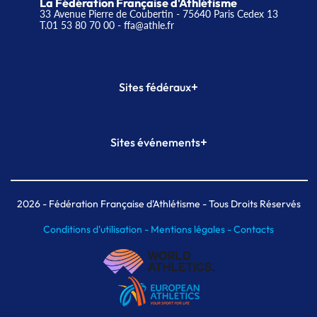
La Fédération Française d'Athlétisme
33 Avenue Pierre de Coubertin - 75640 Paris Cedex 13
T.01 53 80 70 00
- ffa@athle.fr
+
Sites fédéraux
SI-FFA
CALORG
+
Sites événements
Plateforme Formation
Meeting de Paris
Meeting de Paris indoor
MAIF Ekiden de Paris
2026
- Fédération Française d'Athlétisme - Tous Droits Réservés
Conditions d'utilisation -
Mentions légales -
Contacts