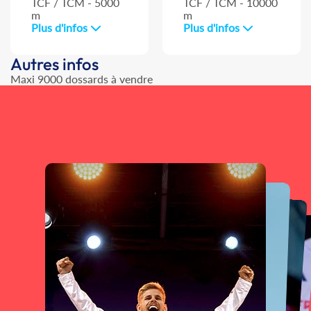
TCF / TCM - 5000
TCF / TCM - 10000
m
m
Plus d'infos
Plus d'infos
Autres infos
Maxi 9000 dossards à vendre