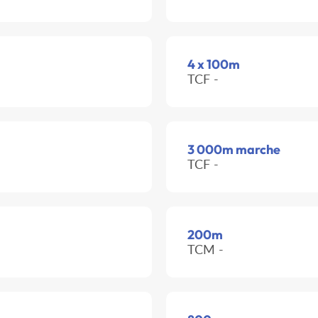
4 x 100m
TCF -
3 000m marche
TCF -
200m
TCM -