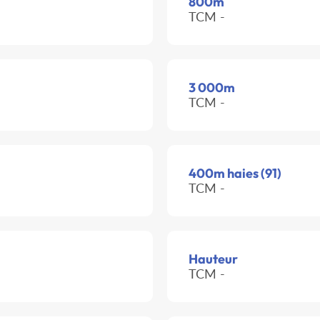
800m
TCM -
3 000m
TCM -
400m haies (91)
TCM -
Hauteur
TCM -