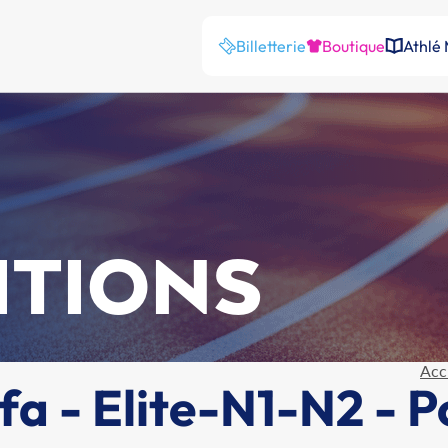
Billetterie
Boutique
Athlé
ITIONS
Acc
fa - Elite-N1-N2 - P