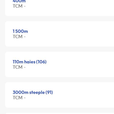
400m
TCM -
1 500m
TCM -
110m haies (106)
TCM -
3000m steeple (91)
TCM -