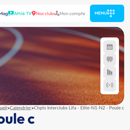
 Mag
Athlé TV
Nos clubs
Mon compte
MENU
ueil
>
Calendrier
>
Chpts Interclubs Lifa - Elite-N1-N2 - Poule c
oule c