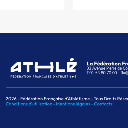
La Fédération Fr
33 Avenue Pierre de Co
T.01 53 80 70 00
- ffa@
2026
- Fédération Française d'Athlétisme - Tous Droits Rése
Conditions d'utilisation -
Mentions légales -
Contacts