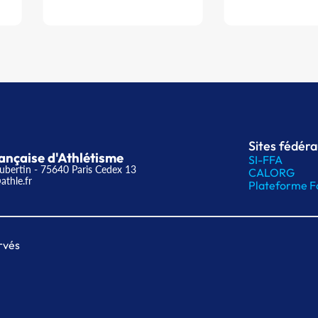
Sites fédér
ançaise d'Athlétisme
SI-FFA
ubertin - 75640 Paris Cedex 13
CALORG
athle.fr
Plateforme F
rvés