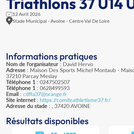
Triathlons 37 U14 
12 Avril 2026
Stade Municipal - Avoine - Centre Val De Loire
Informations pratiques
Nom de l’organisateur
: David Hervo
Adresse
: Maison Des Sports Michel Montaub - Maison
37210 Parcay Meslay
Téléphone 1
: 0247502507
Téléphone 1
: 0628499593
Email
:
cdffa37@orange.fr
Site internet
:
https://comiteathletisme37.fr/
Adresse du stade
: , 37420 AVOINE
Résultats disponibles