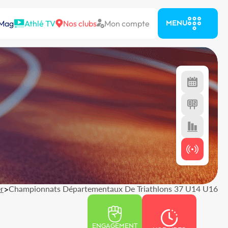
 Mag
Athlé TV
Nos clubs
Mon compte
MENU
r
>
Championnats Départementaux De Triathlons 37 U14 U16
ENGAGEMENT