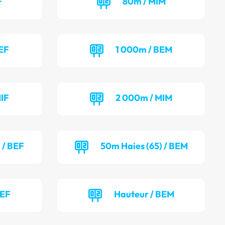
F
80m / MIM
EF
1 000m / BEM
IF
2 000m / MIM
 / BEF
50m Haies (65) / BEM
BEF
Hauteur / BEM