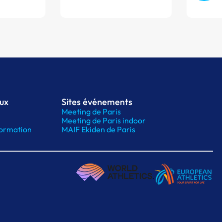
aux
Sites événements
Meeting de Paris
Meeting de Paris indoor
ormation
MAIF Ekiden de Paris