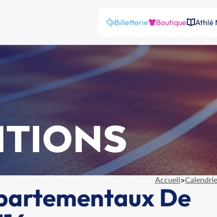
Billetterie
Boutique
Athlé
ITIONS
Accueil
>
Calendrie
partementaux De