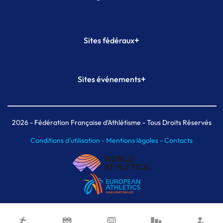
+
Sites fédéraux
SI-FFA
CALORG
+
Sites événements
Plateforme Formation
Meeting de Paris
Meeting de Paris indoor
MAIF Ekiden de Paris
2026
- Fédération Française d'Athlétisme - Tous Droits Réservés
Conditions d'utilisation -
Mentions légales -
Contacts