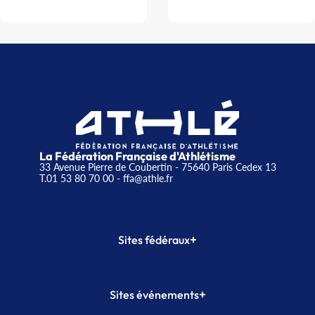
La Fédération Française d'Athlétisme
33 Avenue Pierre de Coubertin - 75640 Paris Cedex 13
T.01 53 80 70 00
- ffa@athle.fr
+
Sites fédéraux
SI-FFA
CALORG
+
Sites événements
Plateforme Formation