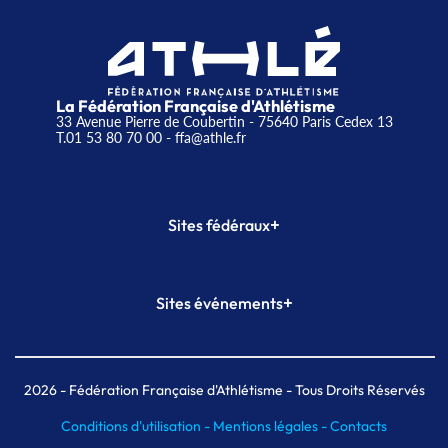
La Fédération Française d'Athlétisme
33 Avenue Pierre de Coubertin - 75640 Paris Cedex 13
T.01 53 80 70 00
- ffa@athle.fr
+
Sites fédéraux
SI-FFA
CALORG
+
Sites événements
Plateforme Formation
Meeting de Paris
Meeting de Paris indoor
MAIF Ekiden de Paris
2026
- Fédération Française d'Athlétisme - Tous Droits Réservés
Conditions d'utilisation -
Mentions légales -
Contacts