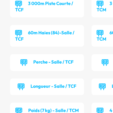
3 000m Piste Courte /
3
TCF
TCM
60m Haies (84)-Salle /
6
TCF
TCM
Perche - Salle / TCF
Longueur - Salle / TCF
Poids (7 kg) - Salle / TCM
4