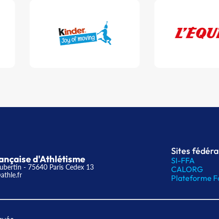
Sites fédér
ançaise d'Athlétisme
SI-FFA
ubertin - 75640 Paris Cedex 13
CALORG
athle.fr
Plateforme F
rvés