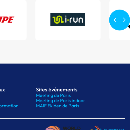
aux
Sites événements
Meeting de Paris
Meeting de Paris indoor
ormation
MAIF Ekiden de Paris