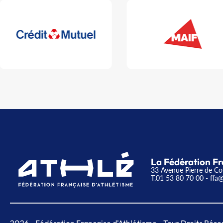
La Fédération Fr
33 Avenue Pierre de Co
T.01 53 80 70 00
- ffa@
2026
- Fédération Française d'Athlétisme - Tous Droits Rése