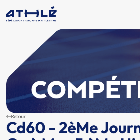
COMPÉT
Retour
Cd60 - 2èMe Journ