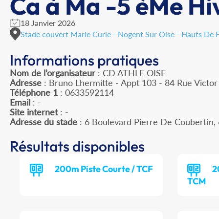
Ca à Ma -5 èMe Hi
18 Janvier 2026
Stade couvert Marie Curie - Nogent Sur Oise - Hauts De 
Informations pratiques
Nom de l’organisateur
: CD ATHLE OISE
Adresse
: Bruno Lhermitte - Appt 103 - 84 Rue Victo
Téléphone 1
: 0633592114
Email
: -
Site internet
: -
Adresse du stade
: 6 Boulevard Pierre De Couberti
Résultats disponibles
200m Piste Courte / TCF
2
TCM