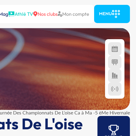
 Mag
Athlé TV
Nos clubs
Mon compte
MENU
urnée Des Championnats De L'oise Ca à Ma -5 èMe Hivernale
s De L'oise