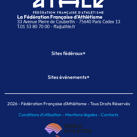
La Fédération Française d'Athlétisme
33 Avenue Pierre de Coubertin - 75640 Paris Cedex 13
T.01 53 80 70 00
- ffa@athle.fr
+
Sites fédéraux
SI-FFA
CALORG
+
Sites événements
Plateforme Formation
Meeting de Paris
Meeting de Paris indoor
MAIF Ekiden de Paris
2026
- Fédération Française d'Athlétisme - Tous Droits Réservés
Conditions d'utilisation -
Mentions légales -
Contacts