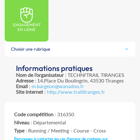
ENGAGEMENT
EN LIGNE
Choisir une rubrique
Informations pratiques
Nom de l’organisateur
: TECHNI'TRAIL TIRANGES
Adresse
: 14,Place Du Boulingrin, 43530 Tiranges
Email
:
m.bargeon@wanadoo.fr
Site internet
:
http://www.trailtiranges.fr
Code compétition
: 316350
Niveau
: Départemental
Type
: Running / Meeting - Course - Cross
Personnes à contacter en cas d'erreur de contenu sur