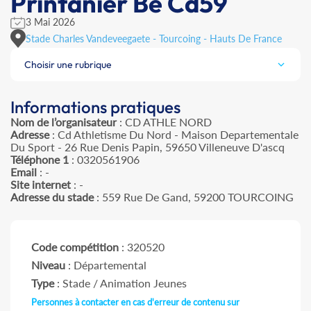
Printanier Be Cd59
3 Mai 2026
Stade Charles Vandeveegaete - Tourcoing - Hauts De France
Choisir une rubrique
Informations pratiques
Nom de l’organisateur
: CD ATHLE NORD
Adresse
: Cd Athletisme Du Nord - Maison Departementale
Du Sport - 26 Rue Denis Papin, 59650 Villeneuve D'ascq
Téléphone 1
: 0320561906
Email
: -
Site internet
: -
Adresse du stade
: 559 Rue De Gand, 59200 TOURCOING
Code compétition
: 320520
Niveau
: Départemental
Type
: Stade / Animation Jeunes
Personnes à contacter en cas d'erreur de contenu sur