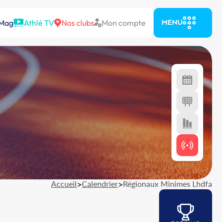
 Mag
Athlé TV
Nos clubs
Mon compte
MENU
Accueil
>
Calendrier
>
Régionaux Minimes Lhdfa