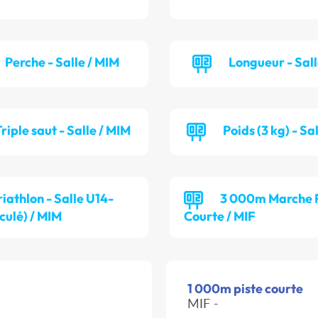
Perche - Salle / MIM
Longueur - Sall
riple saut - Salle / MIM
Poids (3 kg) - Sa
riathlon - Salle U14-
3 000m Marche P
culé) / MIM
Courte / MIF
1 000m piste courte
MIF -